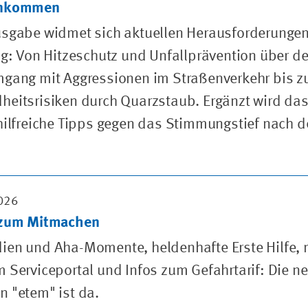
ankommen
usgabe widmet sich aktuellen Herausforderunge
ag: Von Hitzeschutz und Unfallprävention über d
mgang mit Aggressionen im Straßenverkehr bis z
eitsrisiken durch Quarzstaub. Ergänzt wird da
hilfreiche Tipps gegen das Stimmungstief nach 
026
 zum Mitmachen
ien und Aha-Momente, heldenhafte Erste Hilfe, 
 Serviceportal und Infos zum Gefahrtarif: Die n
 "etem" ist da.