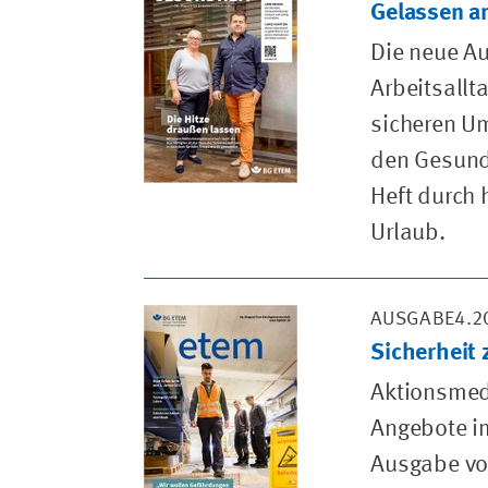
Gelassen 
Die neue A
Arbeitsallt
sicheren U
den Gesundh
Heft durch 
Urlaub.
AUSGABE4.2
Sicherheit
Aktionsmed
Angebote im
Ausgabe von