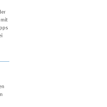
s
der
 mit
ipps
ei
en
en