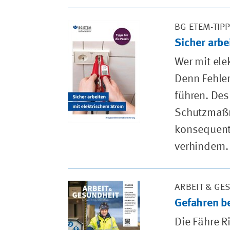
BG ETEM-TIP
Sicher arbe
Wer mit el
Denn Fehler
führen. Desh
Schutzmaßna
konsequent 
verhindern.
ARBEIT & GE
Gefahren b
Die Fähre 