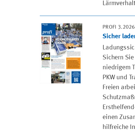
Lärmverhalt
PROFI 3.2026
Sicher lad
Ladungssich
Sichern Sie
niedrigem T
PKW und Tra
Freien arbe
Schutzmaßna
Ersthelfend
einen Zusam
hilfreiche I