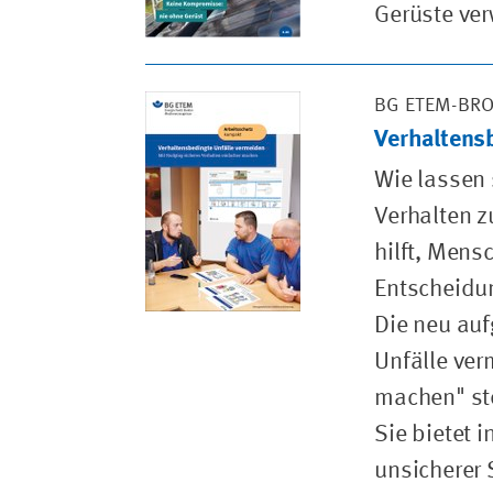
Gerüste ve
BG ETEM-BR
Verhaltensb
Wie lassen 
Verhalten z
hilft, Mens
Entscheidun
Die neu auf
Unfälle ver
machen" ste
Sie bietet i
unsicherer