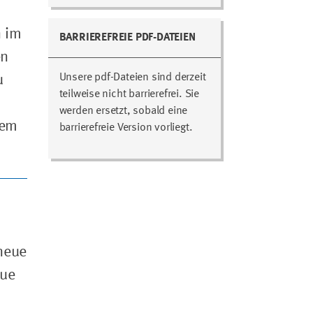
n im
BARRIEREFREIE PDF-DATEIEN
en
Unsere pdf-Dateien sind derzeit
u
teilweise nicht barrierefrei. Sie
s
werden ersetzt, sobald eine
dem
barrierefreie Version vorliegt.
neue
eue