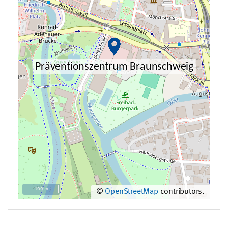
100 m
©
OpenStreetMap
contributors.