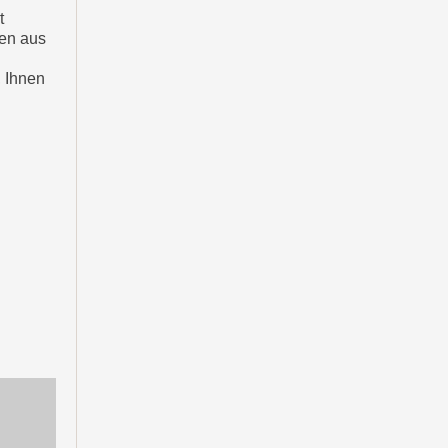
t
men aus
, Ihnen