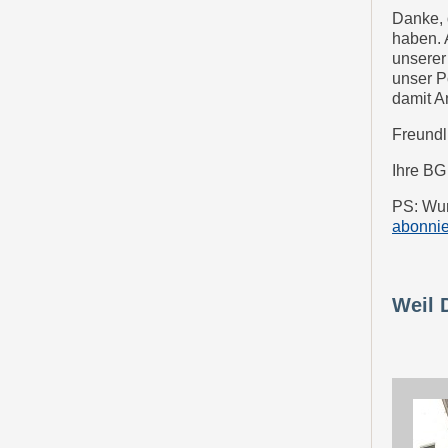
Danke, 
haben. 
unserer 
unser Po
damit A
Freundl
Ihre B
PS: Wur
abonni
Weil D