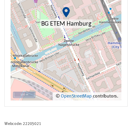
100 m
©
OpenStreetMap
contributors.
Webcode: 22205021